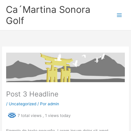
Ir
Ca´Martina Sonora
al
contenido
Golf
Post 3 Headline
/
Uncategorized
/ Por
admin
7 total views
, 1 views today
Ejemplo de texto pequeño. Lorem ipsum dolor sit amet.